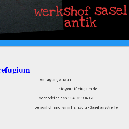
frefugium
tikwerkstatt Anfragen gerne an
hnten info@stoffrefugium.de
efonisch : 040 39904051
amburg - Sasel anzutreffen