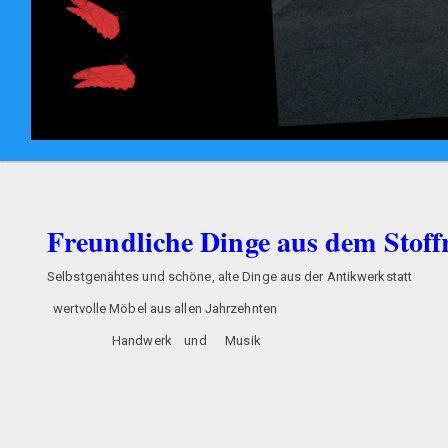
Freundliche Dinge aus dem Stof
Selbstgenähtes und schöne, alte Dinge aus der An
wertvolle Möbel aus allen Jahrze
Handwerk und Musik oder tel
persönlich sind wir in H