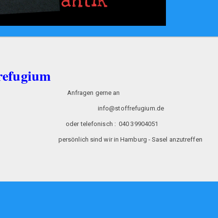
frefugium
tikwerkstatt Anfragen gerne an
hnten info@stoffrefugium.de
efonisch : 040 39904051
amburg - Sasel anzutreffen