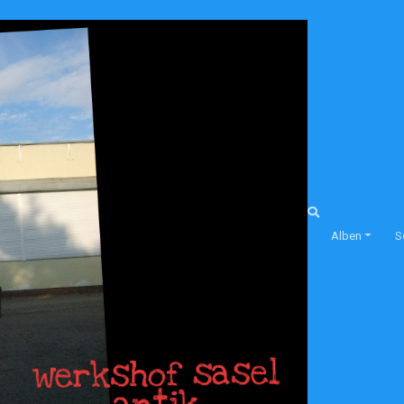
Alben
S