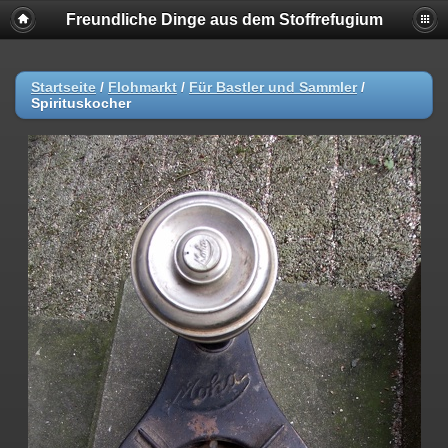
Freundliche Dinge aus dem Stoffrefugium
Startseite
/
Flohmarkt
/
Für Bastler und Sammler
/
Spirituskocher