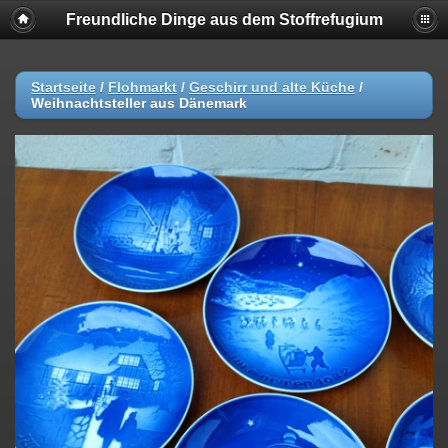
Freundliche Dinge aus dem Stoffrefugium
Startseite
/
Flohmarkt
/
Geschirr und alte Küche
/
Weihnachtsteller aus Dänemark