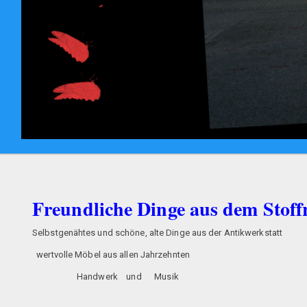
Freundliche Dinge aus dem Stof
Selbstgenähtes und schöne, alte Dinge aus der An
wertvolle Möbel aus allen Jahrze
Handwerk und Musik oder tel
persönlich sind wir in H