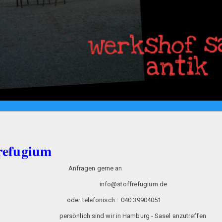
frefugium
tikwerkstatt Anfragen gerne an
hnten info@stoffrefugium.de
efonisch : 040 39904051
amburg - Sasel anzutreffen